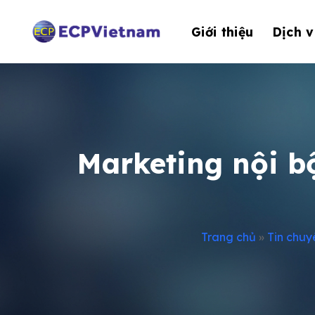
Bỏ
qua
Giới thiệu
Dịch v
nội
dung
Marketing nội b
Trang chủ
»
Tin chuy