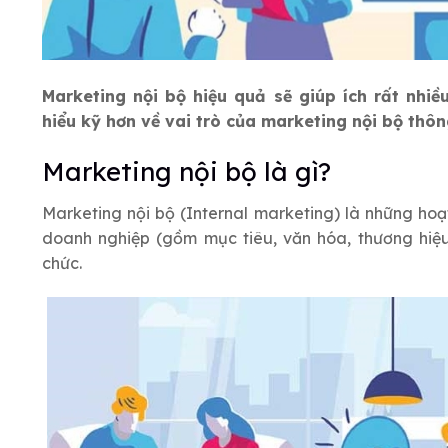
Marketing nội bộ hiệu quả sẽ giúp ích rất nhiề
hiểu kỹ hơn về vai trò của marketing nội bộ thôn
Marketing nội bộ là gì?
Marketing nội bộ (Internal marketing) là những ho
doanh nghiệp (gồm mục tiêu, văn hóa, thương hiệu
chức.