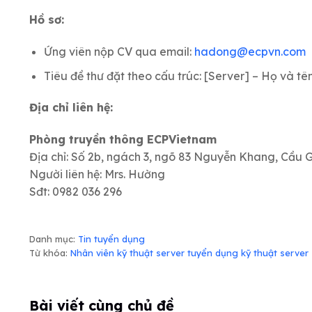
Hồ sơ:
Ứng viên nộp CV qua email:
hadong@ecpvn.com
Tiêu đề thư đặt theo cấu trúc: [Server] – Họ và tê
Địa chỉ liên hệ:
Phòng truyền thông ECPVietnam
Địa chỉ: Số 2b, ngách 3, ngõ 83 Nguyễn Khang, Cầu 
Người liên hệ: Mrs. Hường
Sđt: 0982 036 296
Danh mục:
Tin tuyển dụng
Từ khóa:
Nhân viên kỹ thuật server
tuyển dụng kỹ thuật server
Bài viết cùng chủ đề