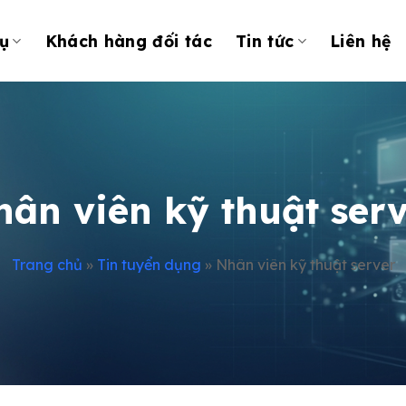
ụ
Khách hàng đối tác
Tin tức
Liên hệ
ân viên kỹ thuật ser
Trang chủ
»
Tin tuyển dụng
»
Nhân viên kỹ thuật server