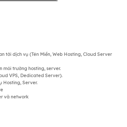
uan tới dịch vụ (Tên Miền, Web Hosting, Cloud Server
 môi trường hosting, server.
loud VPS, Dedicated Server).
 Hosting, Server.
re
ver và network