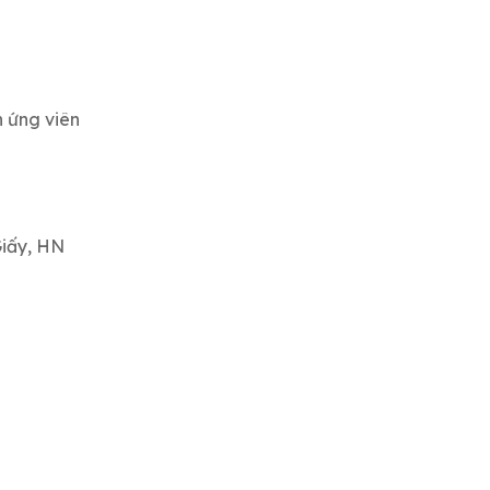
n ứng viên
Giấy, HN