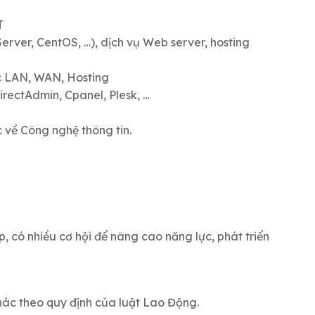
T
erver, CentOS, …), dịch vụ Web server, hosting
ục LAN, WAN, Hosting
irectAdmin, Cpanel, Plesk, …
 về Công nghệ thông tin.
 có nhiều cơ hội để nâng cao năng lực, phát triển
c theo quy định của luật Lao Động.