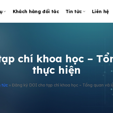
ụ
Khách hàng đối tác
Tin tức
Liên hệ
ạp chí khoa học – Tổn
thực hiện
n tức
»
Đăng ký DOI cho tạp chí khoa học – Tổng quan và lộ 