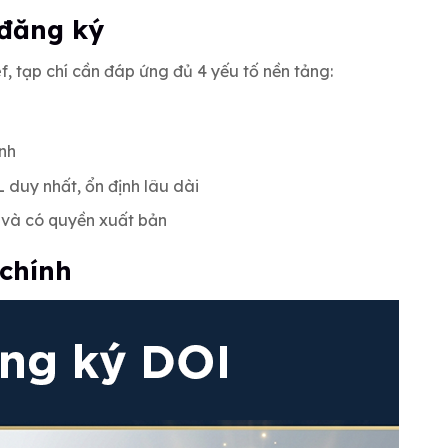
 đăng ký
, tạp chí cần đáp ứng đủ 4 yếu tố nền tảng:
ịnh
 duy nhất, ổn định lâu dài
 và có quyền xuất bản
 chính