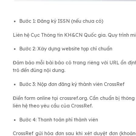
Bước 1: Đăng ký ISSN (nếu chưa có)
Liên hệ Cục Thông tin KH&CN Quốc gia. Quy trình miễn
Bước 2: Xây dựng website tạp chí chuẩn
Đảm bảo mỗi bài báo có trang riêng với URL ổn định
trỏ đến đúng nội dung.
Bước 3: Nộp đơn đăng ký thành viên CrossRef
Điền form online tại crossref.org. Cần chuẩn bị thông
liên hệ theo yêu cầu của CrossRef.
Bước 4: Thanh toán phí thành viên
CrossRef gửi hóa đơn sau khi xét duyệt đơn (khoảng