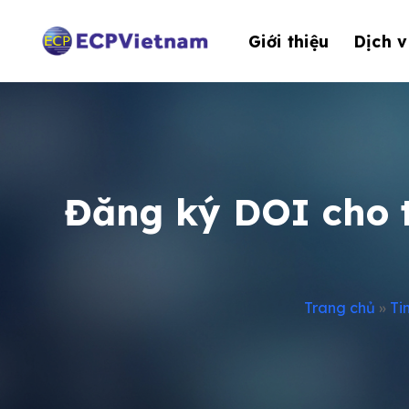
Bỏ
qua
Giới thiệu
Dịch v
nội
dung
Đăng ký DOI cho t
Trang chủ
»
Ti