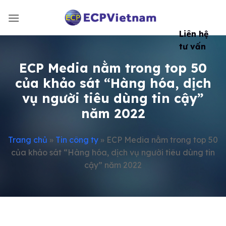
Bỏ
qua
nội
Liên hệ
dung
tư vấn
ECP Media nằm trong top 50
của khảo sát “Hàng hóa, dịch
vụ người tiêu dùng tin cậy”
năm 2022
Trang chủ
»
Tin công ty
»
ECP Media nằm trong top 50
của khảo sát “Hàng hóa, dịch vụ người tiêu dùng tin
cậy” năm 2022