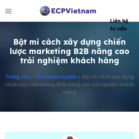
Bỏ
qua
nội
Liên hệ
dung
tư vấn
Bật mí cách xây dựng chiến
lược marketing B2B nâng cao
trải nghiệm khách hàng
Trang chủ
»
Tin chuyên ngành
»
Bật mí cách xây dựng
chiến lược marketing B2B nâng cao trải nghiệm khách
hàng