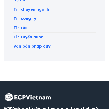
Tin chuyên ngành
Tin công ty
Tin tức
Tin tuyển dụng
Văn bản pháp quy
ECPVietnam là đơn vị tiên phong trong lĩnh vực