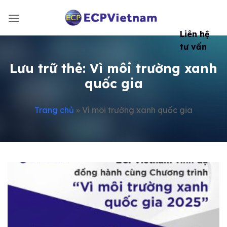
Bỏ
qua
nội
Liên hệ
dung
tư vấn
Lưu trữ thẻ:
Vì môi trường xanh
quốc gia
Trang chủ
»
Vì môi trường xanh quốc gia