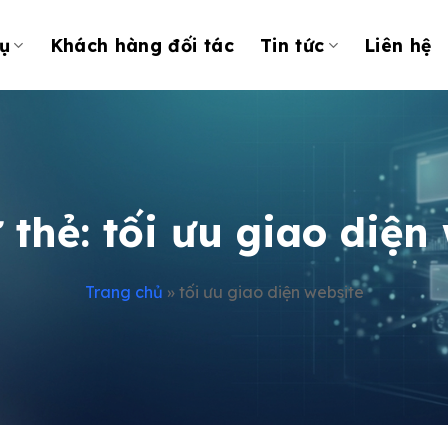
ụ
Khách hàng đối tác
Tin tức
Liên hệ
 thẻ:
tối ưu giao diện
Trang chủ
»
tối ưu giao diện website