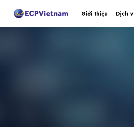
Bỏ
qua
Giới thiệu
Dịch v
nội
dung