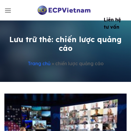
Bỏ
qua
nội
Liên hệ
dung
tư vấn
Lưu trữ thẻ:
chiến lược quảng
cáo
Trang chủ
»
chiến lược quảng cáo