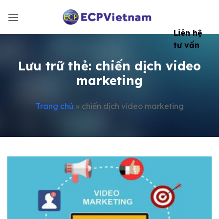
Bỏ
qua
nội
Liên hệ
dung
tư vấn
Lưu trữ thẻ:
chiến dịch video
marketing
Trang chủ
»
chiến dịch video marketing