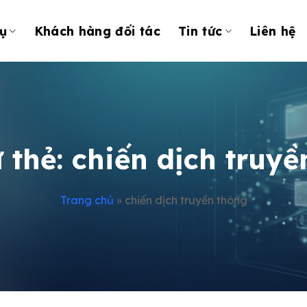
ụ
Khách hàng đối tác
Tin tức
Liên hệ
ữ thẻ:
chiến dịch truyề
Trang chủ
»
chiến dịch truyền thông