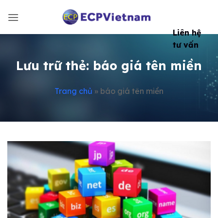
Bỏ
qua
nội
Liên hệ
dung
tư vấn
Lưu trữ thẻ:
báo giá tên miền
Trang chủ
»
báo giá tên miền